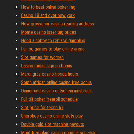
How to beat online poker rng
Casino 18 and over new york
New grosvenor casino reading address
Monte casino laser tag prices
Need a hobby to replace gambling
Fun pc games to play online arena
Slot games for women
Casino midas sign up bonus
Mardi gras casino florida hours
South african online casino free bonus
Dinner und casino gutschein innsbruck
Full tilt poker freeroll schedule
Slot price for tecno h7
Cherokee casino online slots play
Double gold slot machine payouts
Mont tremblant casino gondola schedule