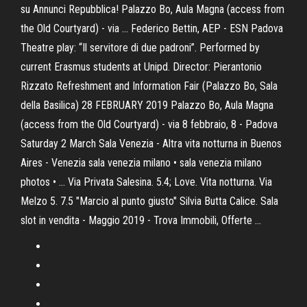
su Annunci Repubblica! Palazzo Bo, Aula Magna (access from
the Old Courtyard) - via ... Federico Bettin, AEP - ESN Padova
Theatre play: “Il servitore di due padroni”. Performed by
current Erasmus students at Unipd. Director: Pierantonio
Rizzato Refreshment and Information Fair (Palazzo Bo, Sala
della Basilica) 28 FEBRUARY 2019 Palazzo Bo, Aula Magna
(access from the Old Courtyard) - via 8 febbraio, 8 - Padova
Saturday 2 March Sala Venezia - Altra vita notturna in Buenos
Aires - Venezia sala venezia milano • sala venezia milano
photos • ... Via Privata Salesina. 5.4; Love. Vita notturna. Via
Melzo 5. 7.5 "Marcio al punto giusto" Silvia Butta Calice. Sala
slot in vendita - Maggio 2019 - Trova Immobili, Offerte ...