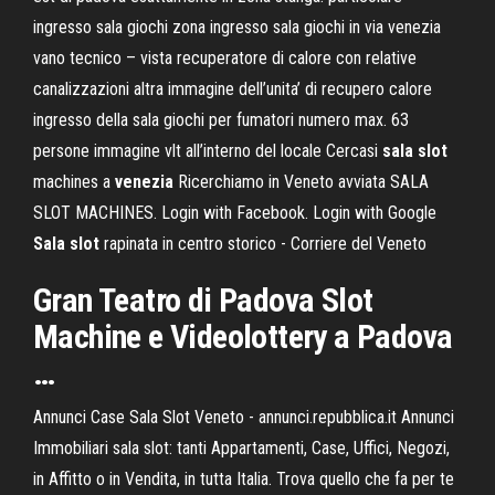
ingresso sala giochi zona ingresso sala giochi in via venezia
vano tecnico – vista recuperatore di calore con relative
canalizzazioni altra immagine dell’unita’ di recupero calore
ingresso della sala giochi per fumatori numero max. 63
persone immagine vlt all’interno del locale Cercasi
sala slot
machines a
venezia
Ricerchiamo in Veneto avviata SALA
SLOT MACHINES. Login with Facebook. Login with Google
Sala slot
rapinata in centro storico - Corriere del Veneto
Gran Teatro di Padova Slot
Machine e Videolottery a Padova
…
Annunci Case Sala Slot Veneto - annunci.repubblica.it Annunci
Immobiliari sala slot: tanti Appartamenti, Case, Uffici, Negozi,
in Affitto o in Vendita, in tutta Italia. Trova quello che fa per te